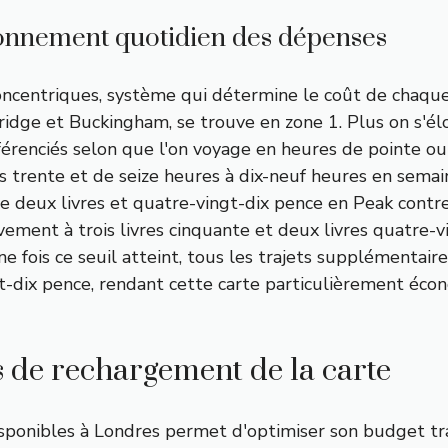
afonnement quotidien des dépenses
oncentriques, système qui détermine le coût de chaque t
ge et Buckingham, se trouve en zone 1. Plus on s'éloi
férenciés selon que l'on voyage en heures de pointe o
es trente et de seize heures à dix-neuf heures en sem
ûte deux livres et quatre-vingt-dix pence en Peak contr
ivement à trois livres cinquante et deux livres quatre-
e fois ce seuil atteint, tous les trajets supplémentair
ingt-dix pence, rendant cette carte particulièrement é
s de rechargement de la carte
isponibles à Londres permet d'optimiser son budget tr