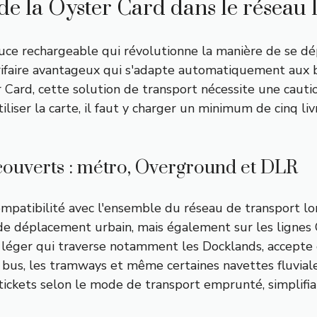
de la Oyster Card dans le réseau
e rechargeable qui révolutionne la manière de se dépl
tarifaire avantageux qui s'adapte automatiquement aux 
r Card, cette solution de transport nécessite une cauti
er la carte, il faut y charger un minimum de cinq livr
 couverts : métro, Overground et DLR
ompatibilité avec l'ensemble du réseau de transport lo
de déplacement urbain, mais également sur les lignes 
e léger qui traverse notamment les Docklands, accepte
les bus, les tramways et même certaines navettes fluvial
 tickets selon le mode de transport emprunté, simplifi