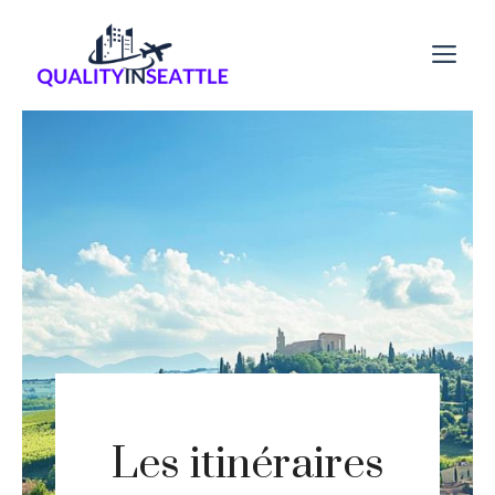
Aller
au
M
contenu
Les itinéraires