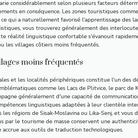
e varie considérablement selon plusieurs facteurs déte
acements en conséquence. Les zones touristiques comme
, ce qui a naturellement favorisé l'apprentissage des 
ristiques, vous trouverez généralement des interlocut
e réalité linguistique confortable s'évanouit rapideme
u les villages côtiers moins fréquentés.
illages moins fréquentés
pales et les localités périphériques constitue l'un des 
emblématiques comme les Lacs de Plitvice, le parc de Kr
ccompagne généralement d'une capacité de communication
étences linguistiques adaptées à leur clientèle inter
s les régions de Sisak-Moslavina ou Lika-Senj, et vous 
rus par le tourisme de masse conservent une authentic
 accrue aux outils de traduction technologiques.