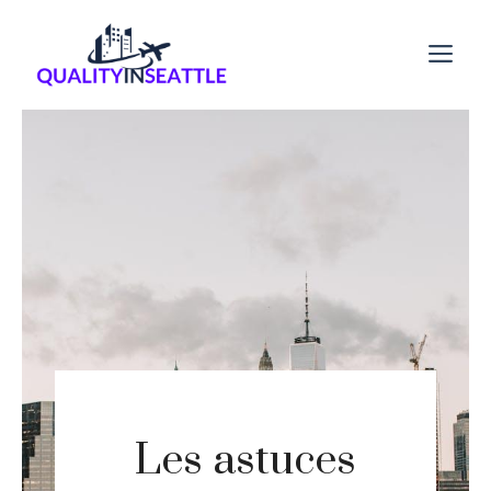
Aller
au
M
contenu
Les astuces